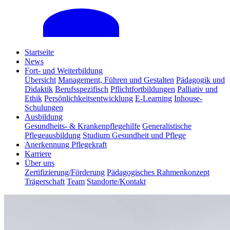
Startseite
News
Fort- und Weiterbildung
Übersicht
Management, Führen und Gestalten
Pädagogik und
Didaktik
Berufsspezifisch
Pflichtfortbildungen
Palliativ und
Ethik
Persönlichkeitsentwicklung
E-Learning
Inhouse-
Schulungen
Ausbildung
Gesundheits- & Krankenpflegehilfe
Generalistische
Pflegeausbildung
Studium Gesundheit und Pflege
Anerkennung Pflegekraft
Karriere
Über uns
Zertifizierung/Förderung
Pädagogisches Rahmenkonzept
Trägerschaft
Team
Standorte/Kontakt