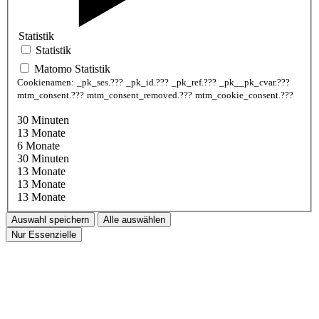
Statistik
Statistik
Matomo Statistik
Cookienamen:
_pk_ses.???
_pk_id.???
_pk_ref.???
_pk__pk_cvar.???
mtm_consent.???
mtm_consent_removed.???
mtm_cookie_consent.???
30 Minuten
13 Monate
6 Monate
30 Minuten
13 Monate
13 Monate
13 Monate
Auswahl speichern
Alle auswählen
Nur Essenzielle