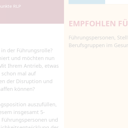
punkte RLP
EMPFOHLEN F
Führungspersonen, Stell
Berufsgruppen im Gesu
 in der Führungsrolle?
oniert und möchten nun
Mit Ihrem Antrieb, etwas
 schon mal auf
en der Disruption und
haffen können?
gsposition auszufüllen,
iesem insgesamt 5-
de) Führungspersonen und
lichkeitsentwicklung der