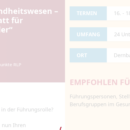
ndheitswesen –
TERMIN
16. - 
att für
der“
UMFANG
24 Unt
ORT
Dernb
punkte RLP
EMPFOHLEN F
Führungspersonen, Stell
Berufsgruppen im Gesu
 in der Führungsrolle?
n nun Ihren