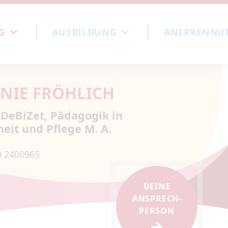
G
AUSBILDUNG
ANERKENNUN
NIE FRÖHLICH
 DeBiZet, Pädagogik in
eit und Pflege M. A.
0 2400965
DEINE
ANSPRECH­
PERSON