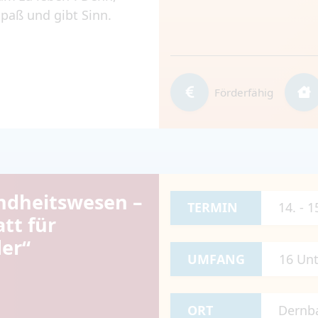
paß und gibt Sinn.
Förderfähig
ndheitswesen –
TERMIN
14. - 
att für
der“
UMFANG
16 Unt
ORT
Dernb