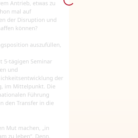
rem Antrieb, etwas zu
chon mal auf
en der Disruption und
haffen können?
gsposition auszufüllen,
t 5-tägigen Seminar
nen und
lichkeitsentwicklung der
, im Mittelpunkt. Die
mationalen Führung
den Transfer in die
en Mut machen, „in
am zu leben“. Denn,