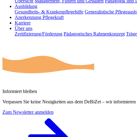
Übersicht
Management, Führen und Gestalten
Pädagogik und 
Ausbildung
Gesundheits- & Krankenpflegehilfe
Generalistische Pflegeausb
Anerkennung Pflegekraft
Karriere
Über uns
Zertifizierung/Förderung
Pädagogisches Rahmenkonzept
Träge
Informiert bleiben
Verpassen Sie keine Neuigkeiten aus dem DeBiZet – wir informieren 
Zum Newsletter anmelden