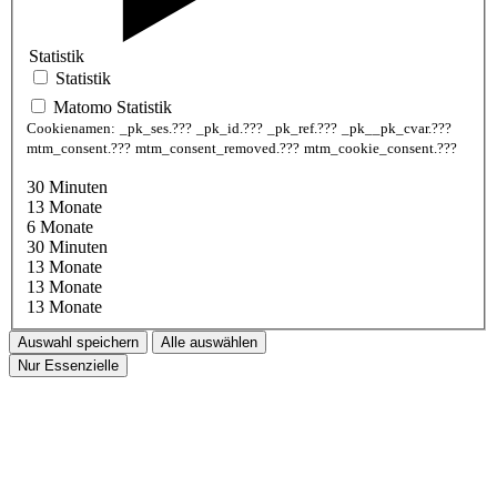
Statistik
Statistik
Matomo Statistik
Cookienamen:
_pk_ses.???
_pk_id.???
_pk_ref.???
_pk__pk_cvar.???
mtm_consent.???
mtm_consent_removed.???
mtm_cookie_consent.???
30 Minuten
13 Monate
6 Monate
30 Minuten
13 Monate
13 Monate
13 Monate
Auswahl speichern
Alle auswählen
Nur Essenzielle