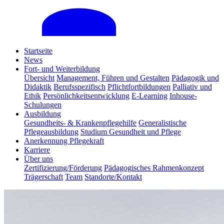
Startseite
News
Fort- und Weiterbildung
Übersicht
Management, Führen und Gestalten
Pädagogik und
Didaktik
Berufsspezifisch
Pflichtfortbildungen
Palliativ und
Ethik
Persönlichkeitsentwicklung
E-Learning
Inhouse-
Schulungen
Ausbildung
Gesundheits- & Krankenpflegehilfe
Generalistische
Pflegeausbildung
Studium Gesundheit und Pflege
Anerkennung Pflegekraft
Karriere
Über uns
Zertifizierung/Förderung
Pädagogisches Rahmenkonzept
Trägerschaft
Team
Standorte/Kontakt