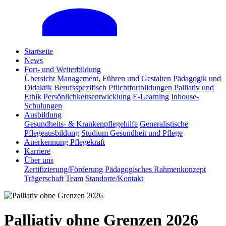
Startseite
News
Fort- und Weiterbildung
Übersicht
Management, Führen und Gestalten
Pädagogik und
Didaktik
Berufsspezifisch
Pflichtfortbildungen
Palliativ und
Ethik
Persönlichkeitsentwicklung
E-Learning
Inhouse-
Schulungen
Ausbildung
Gesundheits- & Krankenpflegehilfe
Generalistische
Pflegeausbildung
Studium Gesundheit und Pflege
Anerkennung Pflegekraft
Karriere
Über uns
Zertifizierung/Förderung
Pädagogisches Rahmenkonzept
Trägerschaft
Team
Standorte/Kontakt
Palliativ ohne Grenzen 2026