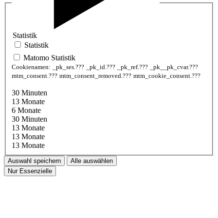
Statistik
Statistik
Matomo Statistik
Cookienamen:
_pk_ses.???
_pk_id.???
_pk_ref.???
_pk__pk_cvar.???
mtm_consent.???
mtm_consent_removed.???
mtm_cookie_consent.???
30 Minuten
13 Monate
6 Monate
30 Minuten
13 Monate
13 Monate
13 Monate
Auswahl speichern
Alle auswählen
Nur Essenzielle