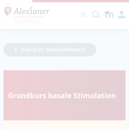
DIREKT ZUM INHALT
ZURÜCK ZU "BERUFSSPEZIFISCH"
Grundkurs basale Stimulation