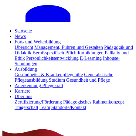
Startseite
News
Fort- und Weiterbildung
Übersicht
Management, Führen und Gestalten
Pädagogik und
Didaktik
Berufsspezifisch
Pflichtfortbildungen
Palliativ und
Ethik
Persönlichkeitsentwicklung
E-Learning
Inhouse-
Schulungen
Ausbildung
Gesundheits- & Krankenpflegehilfe
Generalistische
Pflegeausbildung
Studium Gesundheit und Pflege
Anerkennung Pflegekraft
Karriere
Über uns
Zertifizierung/Förderung
Pädagogisches Rahmenkonzept
Trägerschaft
Team
Standorte/Kontakt