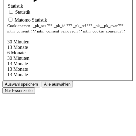
Statistik
Statistik
Matomo Statistik
Cookienamen:
_pk_ses.???
_pk_id.???
_pk_ref.???
_pk__pk_cvar.???
mtm_consent.???
mtm_consent_removed.???
mtm_cookie_consent.???
30 Minuten
13 Monate
6 Monate
30 Minuten
13 Monate
13 Monate
13 Monate
Auswahl speichern
Alle auswählen
Nur Essenzielle