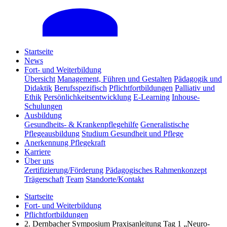
Startseite
News
Fort- und Weiterbildung
Übersicht
Management, Führen und Gestalten
Pädagogik und
Didaktik
Berufsspezifisch
Pflichtfortbildungen
Palliativ und
Ethik
Persönlichkeitsentwicklung
E-Learning
Inhouse-
Schulungen
Ausbildung
Gesundheits- & Krankenpflegehilfe
Generalistische
Pflegeausbildung
Studium Gesundheit und Pflege
Anerkennung Pflegekraft
Karriere
Über uns
Zertifizierung/Förderung
Pädagogisches Rahmenkonzept
Trägerschaft
Team
Standorte/Kontakt
Startseite
Fort- und Weiterbildung
Pflichtfortbildungen
2. Dernbacher Symposium Praxisanleitung Tag 1 „Neuro-