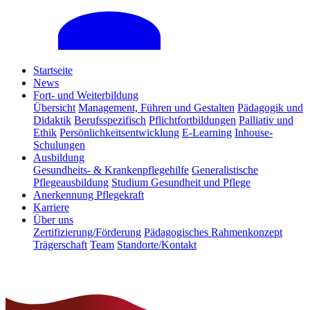
Startseite
News
Fort- und Weiterbildung
Übersicht
Management, Führen und Gestalten
Pädagogik und
Didaktik
Berufsspezifisch
Pflichtfortbildungen
Palliativ und
Ethik
Persönlichkeitsentwicklung
E-Learning
Inhouse-
Schulungen
Ausbildung
Gesundheits- & Krankenpflegehilfe
Generalistische
Pflegeausbildung
Studium Gesundheit und Pflege
Anerkennung Pflegekraft
Karriere
Über uns
Zertifizierung/Förderung
Pädagogisches Rahmenkonzept
Trägerschaft
Team
Standorte/Kontakt