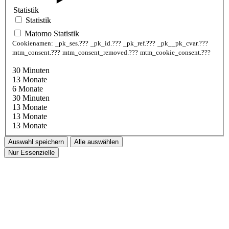
Statistik
Statistik
Matomo Statistik
Cookienamen:
_pk_ses.???
_pk_id.???
_pk_ref.???
_pk__pk_cvar.???
mtm_consent.???
mtm_consent_removed.???
mtm_cookie_consent.???
30 Minuten
13 Monate
6 Monate
30 Minuten
13 Monate
13 Monate
13 Monate
Auswahl speichern
Alle auswählen
Nur Essenzielle