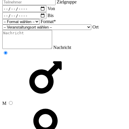
Zielgruppe
Von
Bis
Format*
Ort
Nachricht
M