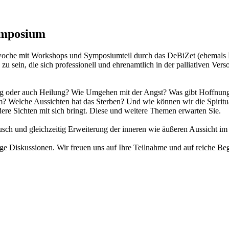
ymposium
gswoche mit Workshops und Symposiumteil durch das DeBiZet (ehemals K
u sein, die sich professionell und ehrenamtlich in der palliativen Ver
ng oder auch Heilung? Wie Umgehen mit der Angst? Was gibt Hoffnung a
Welche Aussichten hat das Sterben? Und wie können wir die Spiritua
ere Sichten mit sich bringt. Diese und weitere Themen erwarten Sie.
tausch und gleichzeitig Erweiterung der inneren wie äußeren Aussicht
ige Diskussionen. Wir freuen uns auf Ihre Teilnahme und auf reiche B