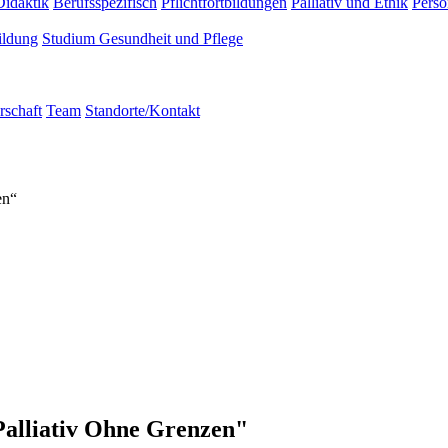
Didaktik
Berufsspezifisch
Pflichtfortbildungen
Palliativ und Ethik
Persö
ildung
Studium Gesundheit und Pflege
rschaft
Team
Standorte/Kontakt
en“
"Palliativ Ohne Grenzen"