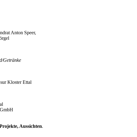
andrat Anton Speer,
rgel
od/Getränke
ur Kloster Ettal
al
r GmbH
Projekte, Aussichten
.