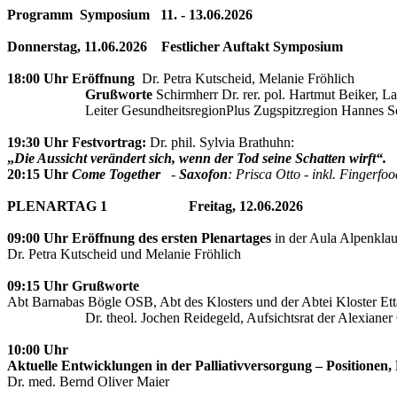
Programm Symposium 11. - 13.06.2026
Donnerstag, 11.06.2026 Festlicher Auftakt Symposium
18:00 Uhr Eröffnung
Dr. Petra Kutscheid, Melanie Fröhlich
Grußworte
Schirmherr Dr. rer. pol. Hartmut Beiker, L
Leiter GesundheitsregionPlus Zugspitzregion Hannes Sö
19:30
Uhr Festvortrag:
Dr. phil. Sylvia Brathuhn:
„
Die Aussicht verändert sich, wenn der Tod seine Schatten wirft“.
20:15 Uhr
Come Together
-
Saxofon
: Prisca Otto
-
inkl. Fingerfo
PLENARTAG 1 Freitag, 12.06.2026
09:00 Uhr
Eröffnung des ersten Plenartages
in der Aula Alpenklaus
Dr. Petra Kutscheid und Melanie Fröhlich
09:15 Uhr
Grußworte
Abt Barnabas Bögle OSB, Abt des Klosters und der Abtei Kloster Ett
Dr. theol. Jochen Reidegeld, Aufsichtsrat der Alexiane
10:00 Uhr
Aktuelle Entwicklungen in der Palliativversorgung – Positionen, 
Dr. med. Bernd Oliver Maier