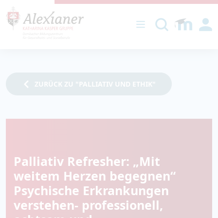
DIREKT ZUM INHALT
ZURÜCK ZU "PALLIATIV UND ETHIK"
Palliativ Refresher: „Mit
weitem Herzen begegnen“
Psychische Erkrankungen
verstehen- professionell,